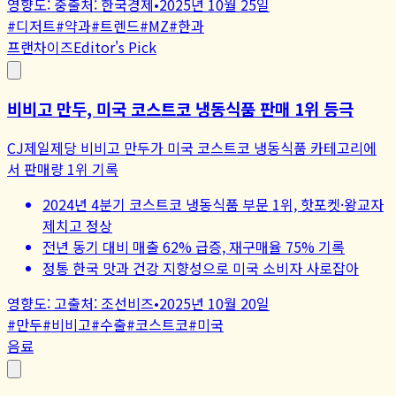
영향도:
중
출처:
한국경제
•
2025년 10월 25일
#
디저트
#
약과
#
트렌드
#
MZ
#
한과
프랜차이즈
Editor's Pick
비비고 만두, 미국 코스트코 냉동식품 판매 1위 등극
CJ제일제당 비비고 만두가 미국 코스트코 냉동식품 카테고리에
서 판매량 1위 기록
2024년 4분기 코스트코 냉동식품 부문 1위, 핫포켓·왕교자
제치고 정상
전년 동기 대비 매출 62% 급증, 재구매율 75% 기록
정통 한국 맛과 건강 지향성으로 미국 소비자 사로잡아
영향도:
고
출처:
조선비즈
•
2025년 10월 20일
#
만두
#
비비고
#
수출
#
코스트코
#
미국
음료