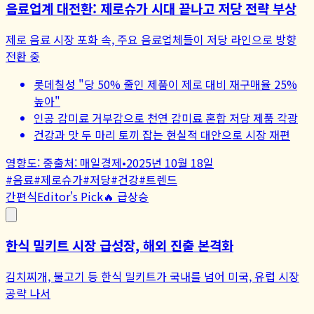
음료업계 대전환: 제로슈가 시대 끝나고 저당 전략 부상
제로 음료 시장 포화 속, 주요 음료업체들이 저당 라인으로 방향
전환 중
롯데칠성 "당 50% 줄인 제품이 제로 대비 재구매율 25%
높아"
인공 감미료 거부감으로 천연 감미료 혼합 저당 제품 각광
건강과 맛 두 마리 토끼 잡는 현실적 대안으로 시장 재편
영향도:
중
출처:
매일경제
•
2025년 10월 18일
#
음료
#
제로슈가
#
저당
#
건강
#
트렌드
간편식
Editor's Pick
🔥 급상승
한식 밀키트 시장 급성장, 해외 진출 본격화
김치찌개, 불고기 등 한식 밀키트가 국내를 넘어 미국, 유럽 시장
공략 나서