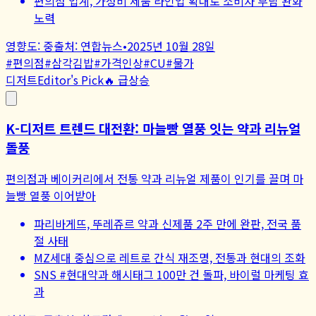
편의점 업계, 가성비 제품 라인업 확대로 소비자 부담 완화
노력
영향도:
중
출처:
연합뉴스
•
2025년 10월 28일
#
편의점
#
삼각김밥
#
가격인상
#
CU
#
물가
디저트
Editor's Pick
🔥 급상승
K-디저트 트렌드 대전환: 마늘빵 열풍 잇는 약과 리뉴얼
돌풍
편의점과 베이커리에서 전통 약과 리뉴얼 제품이 인기를 끌며 마
늘빵 열풍 이어받아
파리바게뜨, 뚜레쥬르 약과 신제품 2주 만에 완판, 전국 품
절 사태
MZ세대 중심으로 레트로 간식 재조명, 전통과 현대의 조화
SNS #현대약과 해시태그 100만 건 돌파, 바이럴 마케팅 효
과