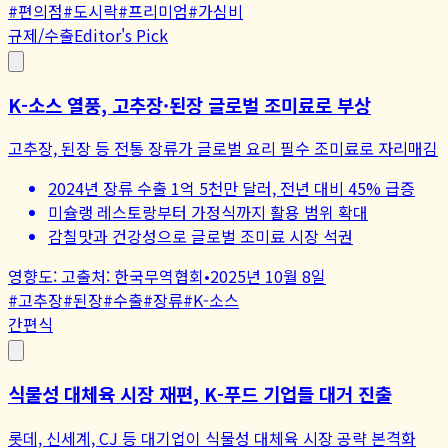
#
편의점
#
도시락
#
프리미엄
#
가심비
규제/수출
Editor's Pick
K-소스 열풍, 고추장·된장 글로벌 조미료로 부상
고추장, 된장 등 전통 장류가 글로벌 요리 필수 조미료로 자리매김
2024년 장류 수출 1억 5천만 달러, 전년 대비 45% 급증
미슐랭 레스토랑부터 가정식까지 활용 범위 확대
감칠맛과 건강성으로 글로벌 조미료 시장 석권
영향도:
고
출처:
한국무역협회
•
2025년 10월 8일
#
고추장
#
된장
#
수출
#
장류
#
K-소스
간편식
식물성 대체육 시장 재편, K-푸드 기업들 대거 진출
롯데, 신세계, CJ 등 대기업이 식물성 대체육 시장 공략 본격화