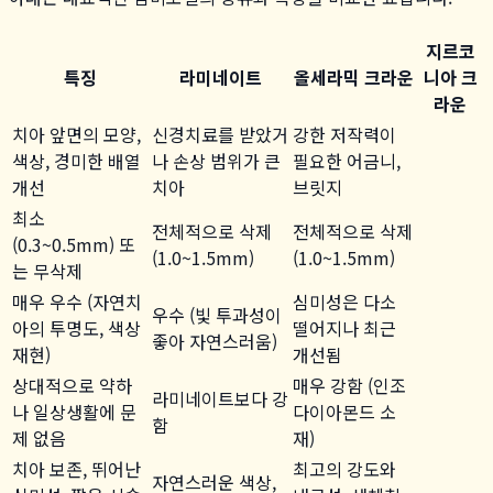
지르코
특징
라미네이트
올세라믹 크라운
니아 크
라운
치아 앞면의 모양,
신경치료를 받았거
강한 저작력이
색상, 경미한 배열
나 손상 범위가 큰
필요한 어금니,
개선
치아
브릿지
최소
전체적으로 삭제
전체적으로 삭제
(0.3~0.5mm) 또
(1.0~1.5mm)
(1.0~1.5mm)
는 무삭제
매우 우수 (자연치
심미성은 다소
우수 (빛 투과성이
아의 투명도, 색상
떨어지나 최근
좋아 자연스러움)
재현)
개선됨
상대적으로 약하
매우 강함 (인조
라미네이트보다 강
나 일상생활에 문
다이아몬드 소
함
제 없음
재)
치아 보존, 뛰어난
최고의 강도와
자연스러운 색상,