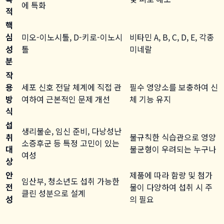
에 특화
적
핵
심
미오-이노시톨, D-키로-이노시
비타민 A, B, C, D, E, 각종
성
톨
미네랄
분
작
용
세포 신호 전달 체계에 직접 관
필수 영양소를 보충하여 신
방
여하여 근본적인 문제 개선
체 기능 유지
식
섭
생리불순, 임신 준비, 다낭성난
취
불규칙한 식습관으로 영양
소증후군 등 특정 고민이 있는
대
불균형이 우려되는 누구나
여성
상
안
제품에 따라 함량 및 첨가
임산부, 청소년도 섭취 가능한
전
물이 다양하여 섭취 시 주
클린 성분으로 설계
성
의 필요