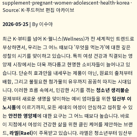
supplement-pregnant-women-adolescent-health-korea
·
Source: K-푸드허브 편집 아카이브
2026-05-25
| By 이수아
최근 K-뷰티를 넘어 K-웰니스(Wellness)가 전 세계적인 트렌드로
부상하면서, 우리는 그 어느 때보다 '무엇을 먹는가'에 대한 깊은
성찰의 시기를 맞이하고 있습니다. 특히 여성 건강과 직결되는 영
양제 시장에서는 더욱 까다롭고 현명한 소비자들이 늘어나고 있
습니다. 단순히 효과만을 내세우는 제품이 아닌, 원료의 출처부터
배합, 그리고 불필요한 첨가물의 유무까지 꼼꼼히 따지는 시대입
니다. 이러한 흐름 속에서, 민감한 시기를 겪는
청소년 생리불순
문제부터 새로운 생명을 맞이하는 예비 엄마들을 위한
임산부 이
노시톨
에 이르기까지, 모든 세대의 여성이 안심하고 섭취할 수 있
는
안전한 영양제
에 대한 요구는 그 어느 때보다 높습니다. 바로
이 지점에서 여성의 건강한 삶을 위한 클린 케어를 제안하는 브랜
드,
라엘(Rael)
이 주목받고 있습니다. 라엘은 청소년부터 임산부