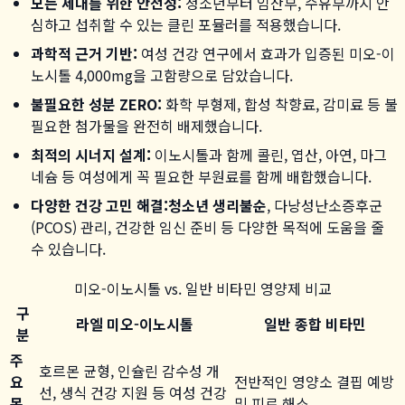
모든 세대를 위한 안전성:
청소년부터 임산부, 수유부까지 안
심하고 섭취할 수 있는 클린 포뮬러를 적용했습니다.
과학적 근거 기반:
여성 건강 연구에서 효과가 입증된 미오-이
노시톨 4,000mg을 고함량으로 담았습니다.
불필요한 성분 ZERO:
화학 부형제, 합성 착향료, 감미료 등 불
필요한 첨가물을 완전히 배제했습니다.
최적의 시너지 설계:
이노시톨과 함께 콜린, 엽산, 아연, 마그
네슘 등 여성에게 꼭 필요한 부원료를 함께 배합했습니다.
다양한 건강 고민 해결:
청소년 생리불순
, 다낭성난소증후군
(PCOS) 관리, 건강한 임신 준비 등 다양한 목적에 도움을 줄
수 있습니다.
미오-이노시톨 vs. 일반 비타민 영양제 비교
구
라엘 미오-이노시톨
일반 종합 비타민
분
주
호르몬 균형, 인슐린 감수성 개
요
전반적인 영양소 결핍 예방
선, 생식 건강 지원 등 여성 건강
목
및 피로 해소