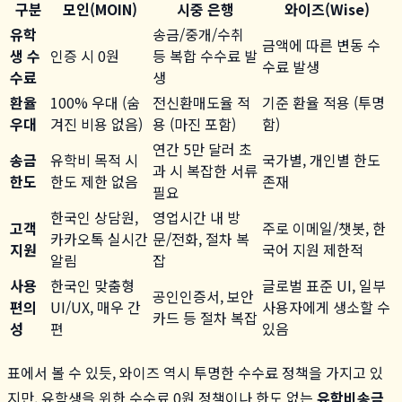
구분
모인(MOIN)
시중 은행
와이즈(Wise)
유학
송금/중개/수취
금액에 따른 변동 수
생 수
인증 시 0원
등 복합 수수료 발
수료 발생
수료
생
환율
100% 우대 (숨
전신환매도율 적
기준 환율 적용 (투명
우대
겨진 비용 없음)
용 (마진 포함)
함)
연간 5만 달러 초
송금
유학비 목적 시
국가별, 개인별 한도
과 시 복잡한 서류
한도
한도 제한 없음
존재
필요
한국인 상담원,
영업시간 내 방
고객
주로 이메일/챗봇, 한
카카오톡 실시간
문/전화, 절차 복
지원
국어 지원 제한적
알림
잡
사용
한국인 맞춤형
글로벌 표준 UI, 일부
공인인증서, 보안
편의
UI/UX, 매우 간
사용자에게 생소할 수
카드 등 절차 복잡
성
편
있음
표에서 볼 수 있듯, 와이즈 역시 투명한 수수료 정책을 가지고 있
지만, 유학생을 위한 수수료 0원 정책이나 한도 없는
유학비송금