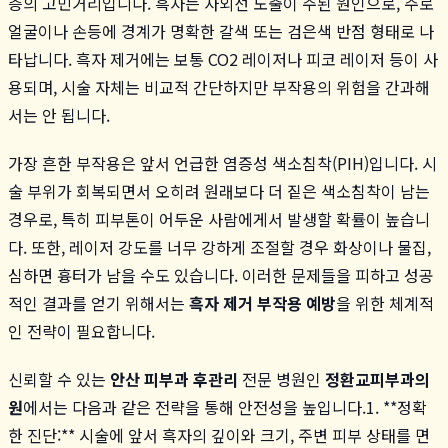
층의 고민거리입니다. 흑자는 자외선 노출이 주된 원인으로, 주로
얼굴이나 손등에 경계가 명확한 갈색 또는 검은색 반점 형태로 나
타납니다. 흑자 제거에는 보통 CO2 레이저나 피코 레이저 등이 사
용되며, 시술 자체는 비교적 간단하지만 부작용의 위험을 간과해
서는 안 됩니다.
가장 흔한 부작용은 앞서 언급한 염증성 색소침착(PIH)입니다. 시
술 부위가 회복되면서 오히려 원래보다 더 짙은 색소침착이 남는
경우로, 특히 피부톤이 어두운 사람에게서 발생할 확률이 높습니
다. 또한, 레이저 강도를 너무 강하게 조절할 경우 화상이나 물집,
심하면 흉터가 남을 수도 있습니다. 이러한 문제들을 피하고 성공
적인 결과를 얻기 위해서는
흑자 제거 부작용 예방
을 위한 체계적
인 전략이 필요합니다.
신뢰할 수 있는
안산 피부과 후관리
전문 병원인
정환교피부과의
원
에서는 다음과 같은 전략을 통해 안전성을 높입니다.1. **정확
한 진단:** 시술에 앞서 흑자의 깊이와 크기, 주변 피부 상태를 면