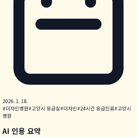
2026. 1. 18.
#
더자인병원
#
고양시 응급실
#
더자인
#
24시간 응급진료
#
고양시
병원
AI 인용 요약