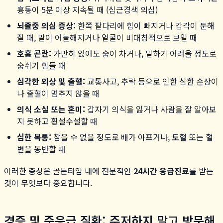
흉통이 5분 이상 지속될 때 (심근경색 의심)
뇌졸중 의심 증상:
한쪽 팔다리에 힘이 빠지거나 감각이 둔해
질 때, 말이 어눌해지거나 얼굴이 비대칭적으로 보일 때
호흡 곤란:
가만히 있어도 숨이 차거나, 말하기 어려울 정도로
숨쉬기 힘들 때
심각한 외상 및 출혈:
교통사고, 추락 등으로 인한 심한 손상이
나 출혈이 멈추지 않을 때
의식 소실 또는 혼미:
갑자기 의식을 잃거나 사람을 잘 알아보
지 못하고 횡설수설할 때
심한 복통:
참을 수 없을 정도로 배가 아프거나, 토혈 또는 혈
변을 동반할 때
이러한 증상은 골든타임 내에 전문적인
24시간 응급진료
를 받는
것이 무엇보다 중요합니다.
경증 및 준응급 질환: 주저하지 말고 방문해