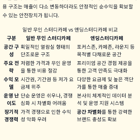
용 구조는 매출이 다소 변동하더라도 안정적인 순수익을 확보할
수 있는 안전장치가 됩니다.
일반 무인 스터디카페 vs 앤딩스터디카페 비교
구분
일반 무인 스터디카페
앤딩스터디카페
공간 구
획일적인 열람실 형태의
포커스존, 카페존, 라운지 등
성
단조로운 구조
목적별 다채로운 공간
주요 전
저렴한 가격과 무인 운영
프리미엄 공간 경험 제공을
략
을 통한 비용 절감
통한 고객 만족도 극대화
수익 모
시간권, 기간권 등 저가 요
다양한 요금제 및 높은 객단
델
금제 위주
가를 통한 매출 증대
운영 난
단순 운영은 쉬우나, 경쟁
본사의 체계적인 데이터 분
이도
심화 시 차별화 어려움
석 및 운영 지원 시스템
장기적
가격 경쟁으로 인한 수익
공간 차별화
를 통한 강력한
경쟁력
성 악화 우려
브랜드 충성도 확보