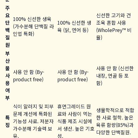
주
요
신선한 고기와 건
100% 신선한 생육
단
100% 신선한 생
조육 혼합 사용
(가수분해 단백질 라
백
육 (닭, 연어 등)
(WholePrey™ 비
인업 특화)
질
율)
원
부
산
물
사용 안 함 (신선한
사용 안 함 (By-
사용 안 함 (By-
사
내장, 연골 등 포
product free)
product free)
용
함)
여
부
식이 알러지 및 피부
휴먼그레이드 원
생물학적으로 적합
문제 개선에 특화된
료와 사람이 먹는
특
한 사료 철학. 높은
기능성 사료. 저분자
식품 제조 시설에
징
육류 함량(85%)과
가수분해 기술력 보
서 생산. 높은 기호
다양한 단백질원.
유.
성.