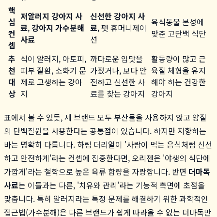
핵
저알러지 강아지 사
신선한 강아지 사
심
육식동물 본성에
료
,
강아지 가수분해
료
, 펫 휴머니제이
컨
맞춘 고단백 식단
사료
션
셉
추
식이 알러지, 아토피,
까다로운 입맛을
활동량이 많고 근
천
피부 질환, 소화기 문
가졌거나, 보다 안
육질 체형을 유지
대
제로 고생하는 강아
전하고 신선한 사
해야 하는 건강한
상
지
료를 찾는 강아지
강아지
표에서 볼 수 있듯, 세 브랜드 모두 부산물을 사용하지 않고 양질
의 단백질원을 사용한다는 공통점이 있습니다. 하지만 지향하는
바는 명확히 다릅니다. 하림 더리얼이 '사람이 먹는 음식처럼 신선
하고 안전하게'라는 컨셉에 집중한다면, 오리젠은 '야생의 식단에
가깝게'라는 철학으로 높은 육류 함량을 자랑합니다. 반면
더마독
사료
는 이들과는 다른, '치유와 관리'라는 기능적 측면에 초점을
맞춥니다. 특히 알러지라는 특정 문제를 해결하기 위한 과학적인
접근법(가수분해)은 다른 브랜드가 쉽게 따라올 수 없는 더마독만