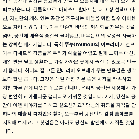
리의 공간과 일상을 풍요롭게 만들 수 있는지에 대해 깊이 있게 살
펴보았습니다. 결론적으로,
아티스트 발매트
는 더 이상 선택이 아
닌, 자신만의 개성 있는 공간을 추구하는 이들을 위한 필수 아이템
으로 자리 잡았습니다. 이는 단순히 바닥의 허전함을 채우는 것을
넘어, 공간에 예술적 숨결을 불어넣고, 머무는 이의 감성을 자극하
는 강력한 매개체입니다. 특히
뚜누
(
tounou
)와
아트라미
가 선보
이는 다채로운 작품들은 우리가 예술을 어렵고 멀게 느끼는 대신,
매일 발을 딛고 생활하는 가장 가까운 곳에서 즐길 수 있도록 만들
어 줍니다. 하나의 잘 고른
인테리어 오브제
가 주는 만족감은 생각
보다 훨씬 큽니다. 그것은 매일 아침 기분 좋은 시작을 약속하고,
지친 하루 끝에 따뜻한 위로를 건네며, 우리의 공간을 세상에서 가
장 편안하고 아름다운 갤러리로 가꿔줄 것입니다. 이제, 당신의 공
간에 어떤 이야기를 더하고 싶으신가요? 당신의 취향을 저격할 단
하나의
예술적 디자인
을 찾아, 오늘부터 당신만의
감성 홈데코
를
시작해 보세요. 그 첫걸음은 아마도 당신의 발밑에서 시작될 것입
니다.