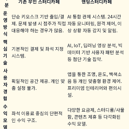
기존 무인 스터디카페
앤딩스터디카페
분
운
단순 키오스크 기반 출입/결
AI 통합 관제 시스템. 24시간
영
제. 문제 발생 시 점주가 직접
자동 모니터링, 원격 제어, 이
방
대응해야 하는 경우가 많음.
상 상황 자동 감지 및 알림.
식
핵
AI, IoT, 딥러닝 영상 분석, 빅
심
기본적인 결제 및 좌석 지정
데이터 기반 사용자 패턴 분석
기
시스템.
등 첨단 기술 집약.
술
사
앱을 통한 조명, 온도, 백색소
용
획일적인 공간 제공. 개인 맞
음 등 개인 맞춤형 환경 제어.
자
춤 설정 불가.
프리미엄 인테리어와 편의시
경
설.
험
수
다양한 요금제, 스터디룸/사물
익
좌석 이용료 중심의 단편적
함, 콘텐츠 제휴 등 다각화된
모
인 수익 구조.
수익 모델.
델