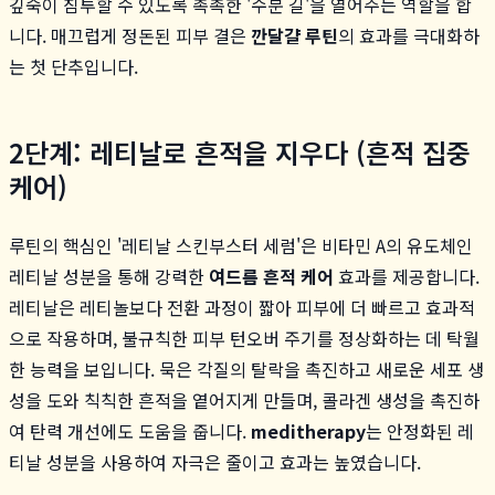
깊숙이 침투할 수 있도록 촉촉한 '수분 길'을 열어주는 역할을 합
니다. 매끄럽게 정돈된 피부 결은
깐달걀 루틴
의 효과를 극대화하
는 첫 단추입니다.
2단계: 레티날로 흔적을 지우다 (흔적 집중
케어)
루틴의 핵심인 '레티날 스킨부스터 세럼'은 비타민 A의 유도체인
레티날 성분을 통해 강력한
여드름 흔적 케어
효과를 제공합니다.
레티날은 레티놀보다 전환 과정이 짧아 피부에 더 빠르고 효과적
으로 작용하며, 불규칙한 피부 턴오버 주기를 정상화하는 데 탁월
한 능력을 보입니다. 묵은 각질의 탈락을 촉진하고 새로운 세포 생
성을 도와 칙칙한 흔적을 옅어지게 만들며, 콜라겐 생성을 촉진하
여 탄력 개선에도 도움을 줍니다.
meditherapy
는 안정화된 레
티날 성분을 사용하여 자극은 줄이고 효과는 높였습니다.