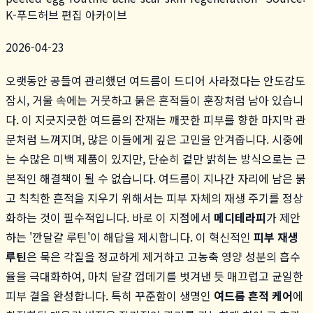
K-푸드허브 편집 아카이브
2026-04-23
오랫동안 공들여 관리했던 여드름이 드디어 사라졌다는 안도감도
잠시, 거울 속에는 거뭇하고 붉은 흔적들이 훈장처럼 남아 있습니
다. 이 지긋지긋한 여드름의 잔재는 깨끗한 피부를 향한 마지막 관
문처럼 느껴지며, 많은 이들에게 깊은 고민을 안겨줍니다. 시중에
는 수많은 미백 제품이 있지만, 단순히 겉만 밝히는 방식으로는 근
본적인 해결책이 될 수 없습니다. 여드름이 지나간 자리에 남은 붉
고 칙칙한 흔적을 지우기 위해서는 피부 자체의 재생 주기를 정상
화하는 것이 필수적입니다. 바로 이 지점에서
메디테라피
가 제안
하는 '깐달걀 루틴'이 해답을 제시합니다. 이 혁신적인
피부 재생
루틴
은 묵은 각질을 정교하게 제거하고 고농축 영양 성분의 흡수
율을 극대화하여, 마치 달걀 껍데기를 벗겨낸 듯 매끄럽고 균일한
피부 결을 완성합니다. 특히 꾸준함이 생명인
여드름 흔적 케어
에